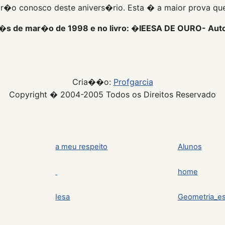
r�o conosco deste anivers�rio. Esta � a maior prova que 
m�s de mar�o de 1998 e no livro: �IEESA DE OURO- Autora
Cria��o:
Profgarcia
Copyright � 2004-2005 Todos os Direitos Reservado
a meu respeito
Alunos
home
Iesa
Geometria_es