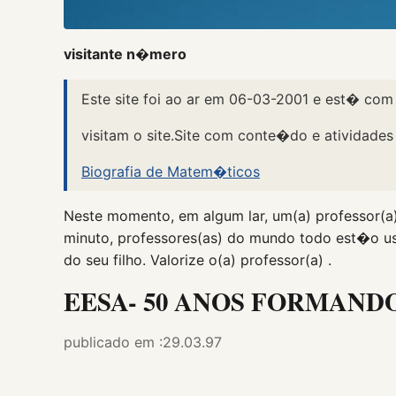
visitante n�mero
Este site foi ao ar em 06-03-2001 e est� com
visitam o site.Site com conte�do e atividade
Biografia de Matem�ticos
Neste momento, em algum lar, um(a) professor(a)
minuto, professores(as) do mundo todo est�o us
do seu filho. Valorize o(a) professor(a) .
EESA- 50 ANOS FORMAND
publicado em :29.03.97