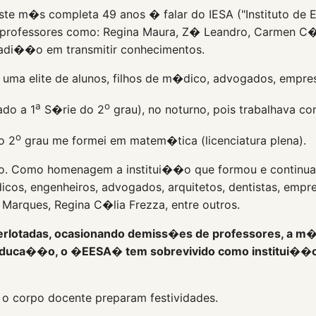
 m�s completa 49 anos � falar do IESA ("Instituto de 
professores como: Regina Maura, Z� Leandro, Carmen C�lia
radi��o em transmitir conhecimentos.
ma elite de alunos, filhos de m�dico, advogados, empres
a
o
ado a 1
S�rie do 2
grau), no noturno, pois trabalhava c
o
o 2
grau me formei em matem�tica (licenciatura plena).
ivo. Como homenagem a institui��o que formou e continu
os, engenheiros, advogados, arquitetos, dentistas, empre
 Marques, Regina C�lia Frezza, entre outros.
uperlotadas, ocasionando demiss�es de professores, a m
a educa��o, o �EESA� tem sobrevivido como institui��o
o corpo docente preparam festividades.