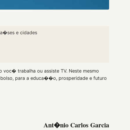
 pa�ses e cidades
to voc� trabalha ou assiste TV. Neste mesmo
 bolso, para a educa��o, prosperidade e futuro
Ant�nio Carlos Garcia