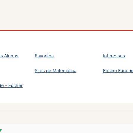
s Alunos
Favoritos
Interesses
Sites de Matemática
Ensino Funda
te - Escher
r