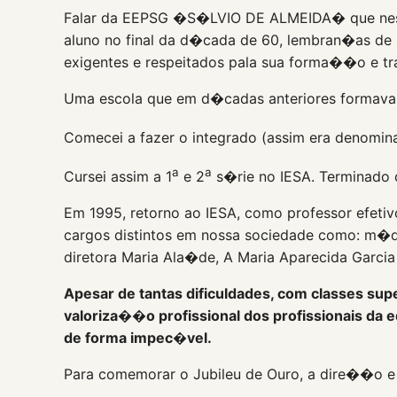
Falar da EEPSG �S�LVIO DE ALMEIDA� que neste
aluno no final da d�cada de 60, lembran�as de 
exigentes e respeitados pala sua forma��o e t
Uma escola que em d�cadas anteriores formava u
Comecei a fazer o integrado (assim era denomin
a
a
Cursei assim a 1
e 2
s�rie no IESA. Terminado 
Em 1995, retorno ao IESA, como professor efet
cargos distintos em nossa sociedade como: m�dic
diretora Maria Ala�de, A Maria Aparecida Garcia
Apesar de tantas dificuldades, com classes s
valoriza��o profissional dos profissionais d
de forma impec�vel.
Para comemorar o Jubileu de Ouro, a dire��o e 