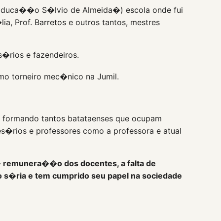
Educa��o S�lvio de Almeida�) escola onde fui
, Prof. Barretos e outros tantos, mestres
�rios e fazendeiros.
omo torneiro mec�nico na Jumil.
a formando tantos batataenses que ocupam
s�rios e professores como a professora e atual
� remunera��o dos docentes, a falta de
 s�ria e tem cumprido seu papel na sociedade