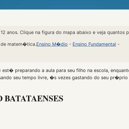
 12 anos. Clique na figura do mapa abaixo e veja quantos
s de matem�tica.
Ensino M�dio
-
Ensino Fundamental
-
 est� preparando a aula para seu filho na escola, enquan
ando seu tempo livre, �s vezes gastando do seu pr�prio
O BATATAENSES