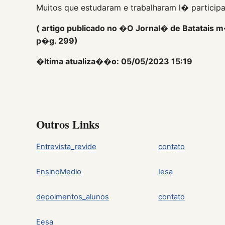
Muitos que estudaram e trabalharam l� participa
( artigo publicado no �O Jornal� de Batatais 
p�g. 299)
�ltima atualiza��o: 05/05/2023 15:19
Outros Links
Entrevista_revide
contato
EnsinoMedio
Iesa
depoimentos_alunos
contato
Eesa